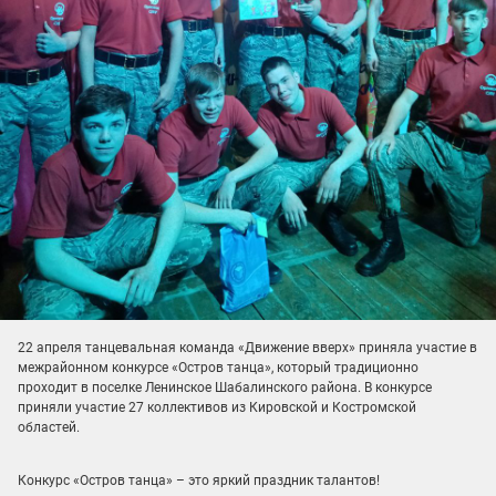
22 апреля танцевальная команда «Движение вверх» приняла участие в
межрайонном конкурсе «Остров танца», который традиционно
проходит в поселке Ленинское Шабалинского района. В конкурсе
приняли участие 27 коллективов из Кировской и Костромской
областей.
Конкурс «Остров танца» – это яркий праздник талантов!