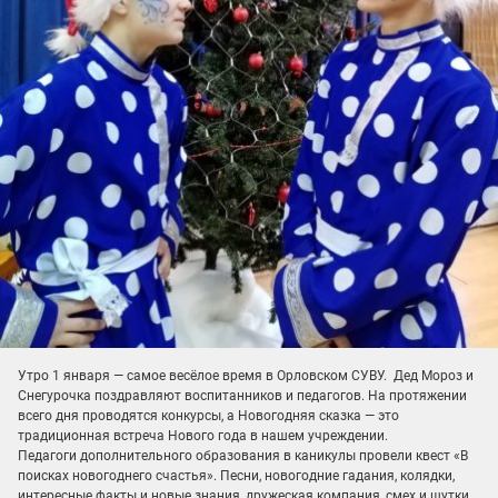
Утро 1 января — самое весёлое время в Орловском СУВУ. Дед Мороз и
Снегурочка поздравляют воспитанников и педагогов. На протяжении
всего дня проводятся конкурсы, а Новогодняя сказка — это
традиционная встреча Нового года в нашем учреждении.
Педагоги дополнительного образования в каникулы провели квест «В
поисках новогоднего счастья». Песни, новогодние гадания, колядки,
интересные факты и новые знания, дружеская компания, смех и шутки,