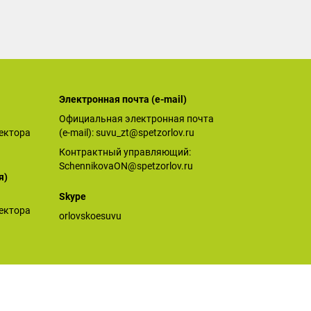
Электронная почта (е-mail)
Официальная электронная почта
ектора
(е-mail):
suvu_zt@spetzorlov.ru
Контрактный управляющий:
SchennikovaON@spetzorlov.ru
я)
Skype
ектора
orlovskoesuvu