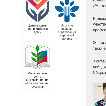
Елена 
«Учите
Надежд
участи
Центр защиты
Институт
прав и интересов
развития
профес
детей
образования
Кировской
области
Жюри о
творче
3 октя
победи
Общест
Федеральный
центр
информационно-
образовательных
ресурсов