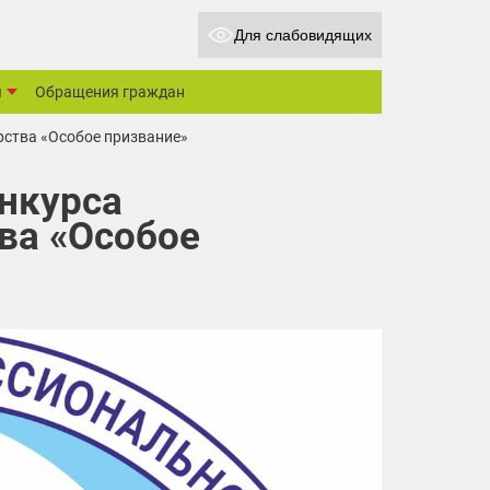
Для слабовидящих
ы
Обращения граждан
рства «Особое призвание»
онкурса
ва «Особое