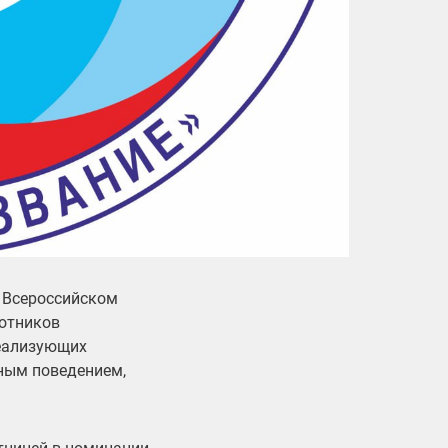
о Всероссийском
ботников
реализующих
ным поведением,