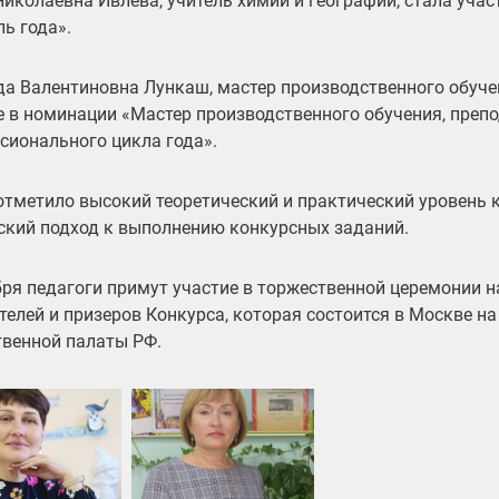
Николаевна Ивлева, учитель химии и географии, стала уча
ль года».
а Валентиновна Лункаш, мастер производственного обуче
е в номинации «Мастер производственного обучения, преп
сионального цикла года».
тметило высокий теоретический и практический уровень 
ский подход к выполнению конкурсных заданий.
бря педагоги примут участие в торжественной церемонии 
телей и призеров Конкурса, которая состоится в Москве н
венной палаты РФ.