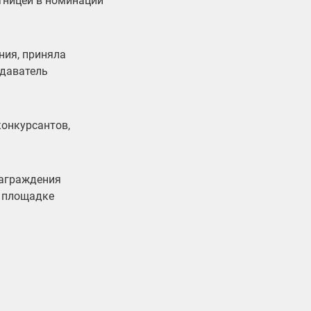
стницей в номинации
ния, приняла
одаватель
конкурсантов,
награждения
а площадке