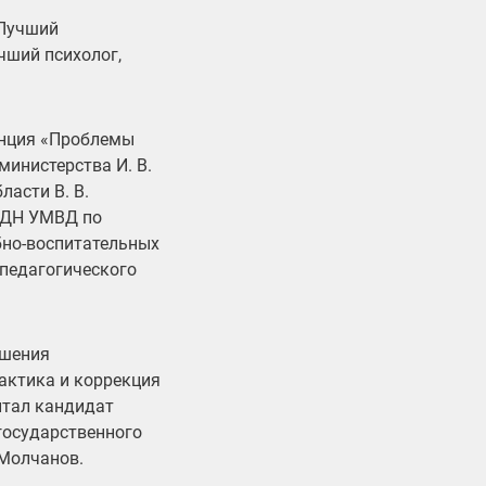
«Лучший
чший психолог,
енция «Проблемы
инистерства И. В.
асти В. В.
 ПДН УМВД по
бно-воспитательных
 педагогического
ышения
актика и коррекция
итал кандидат
государственного
 Молчанов.