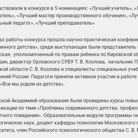
аствовали в конкурсе в 5 номинациях: «Лучший учитель», 
атель», «Лучший мастер производственного обучения», «Лу
ьный педагог», «Лучший преподаватель»
ах работы конкурса прошла научно-практическая конфер
енного детства», среди выступающих были представитель м
ская, уполномоченный по правам ребенка по Кировской обл
ин, директор Орловского СУВУ Т. В. Хохлова, начальник
кой области С. В. Козлова и специалисты специальных уче
ений России. Педагоги приняли активное участие в работе
 «Все мы родом из детства».
ской Академией образования были проведены курсы пов
икации по теме «Проблемы современного детства: профил
тного поведения». Образовательные модули программы ч
огических наук, доцент кафедры психологии Московского 
ситета, член Российского психологического общества С. В.