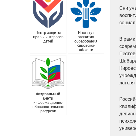
Они уч
воспит
социал
Центр защиты
Институт
прав и интересов
развития
В рамк
детей
образования
соврем
Кировской
области
Пестов
Шабард
Кировс
учрежд
лагеря
Федеральный
Россий
центр
информационно-
квалиф
образовательных
ресурсов
девиан
психол
универ