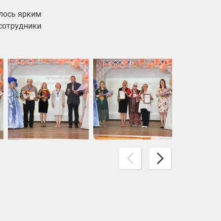
илось ярким
 сотрудники