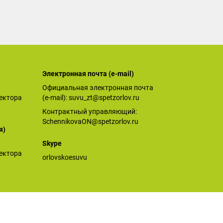
Электронная почта (е-mail)
Официальная электронная почта
ектора
(е-mail):
suvu_zt@spetzorlov.ru
Контрактный управляющий:
SchennikovaON@spetzorlov.ru
я)
Skype
ектора
orlovskoesuvu