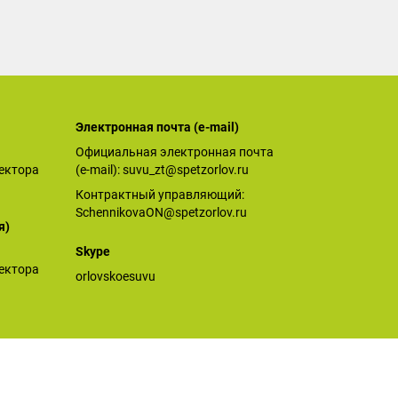
Электронная почта (е-mail)
Официальная электронная почта
ектора
(е-mail):
suvu_zt@spetzorlov.ru
Контрактный управляющий:
SchennikovaON@spetzorlov.ru
я)
Skype
ектора
orlovskoesuvu